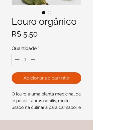
Louro orgânico
Preço
R$ 5,50
Quantidade
*
Adicionar ao carrinho
O louro é uma planta medicinal da
espécie Laurus nobilis, muito
usado na culinária para dar sabor e
aroma às refeições preparadas.
Aqui no Diretim, nós realizamos o
cultivo orgânico desta planta, sem