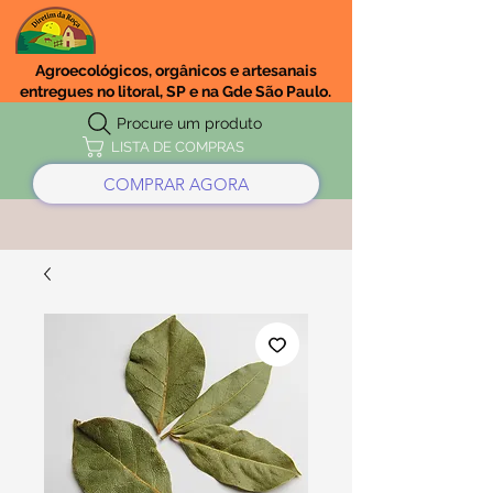
Agroecológicos, orgânicos e artesanais
entregues no litoral, SP e na Gde São Paulo.
Procure um produto
LISTA DE COMPRAS
COMPRAR AGORA