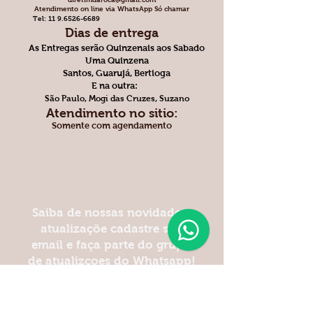
Atendimento on line via WhatsApp Só chamar
Tel:
11 9.6526-6689
Dias de entrega
As Entregas serão Quinzenais aos Sabado
Uma Quinzena
Santos, Guarujá, Bertioga
E na outra:
São Paulo, Mogi das Cruzes,
Suzano
Atendimento no sitio:
Somente com agendamento
Saiba de nossas novidade e
atualizaçõe cadastre seu
email e faça parte do grupo
de atualizçoes do Whatsapp!