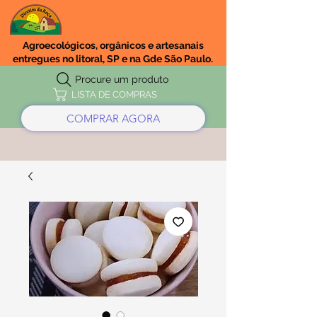
Agroecológicos, orgânicos e artesanais
entregues no litoral, SP e na Gde São Paulo.
Procure um produto
LISTA DE COMPRAS
COMPRAR AGORA