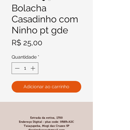
Bolacha
Casadinho com
Ninho pt gde
Preço
R$ 25,00
Quantidade
*
Adicionar ao carrinho
Estrada da estiva, 1700
Endereço Digital - plus code: 9R8R+XJC
Taiaçupeba, Mogi das Cruzes SP
diretimdaroca@gmail.com