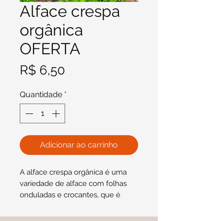
Alface crespa
orgânica
OFERTA
Preço
R$ 6,50
Quantidade
*
Adicionar ao carrinho
A alface crespa orgânica é uma
variedade de alface com folhas
onduladas e crocantes, que é
cultivada sem o uso de pesticidas
ou fertilizantes sintéticos. A alface