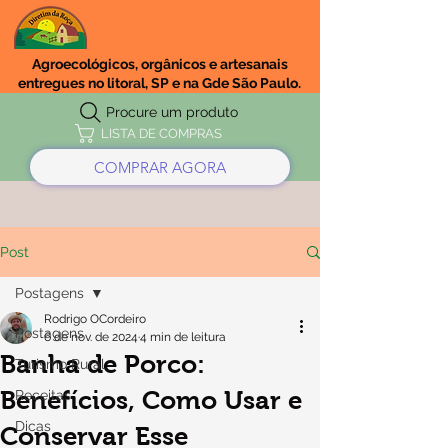
Agroecológicos, orgânicos e artesanais
entregues no litoral, SP e na Gde São Paulo.
Procure um produto
LISTA DE COMPRAS
COMPRAR AGORA
Post
Postagens
Rodrigo OCordeiro
Postagens
6 de nov. de 2024
4 min de leitura
Banha de Porco:
Turismo Rural
Benefícios, Como Usar e
Receitas
Dicas
Conservar Esse