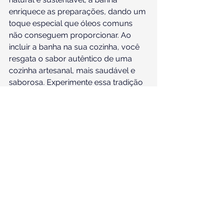
enriquece as preparações, dando um 
toque especial que óleos comuns 
não conseguem proporcionar. Ao 
incluir a banha na sua cozinha, você 
resgata o sabor autêntico de uma 
cozinha artesanal, mais saudável e 
saborosa. Experimente essa tradição 
culinária e descubra como a banha 
pode transformar seus pratos! 
Pronto para elevar o nível da sua 
culinária e surpreender a todos com 
pratos cheios de sabor e história? 
Não perca tempo! Visite nossa 
vendinha agora mesmo e garanta a 
sua banha de porco de qualidade 
superior. Clique aqui e comece a 
transformar suas receitas hoje!