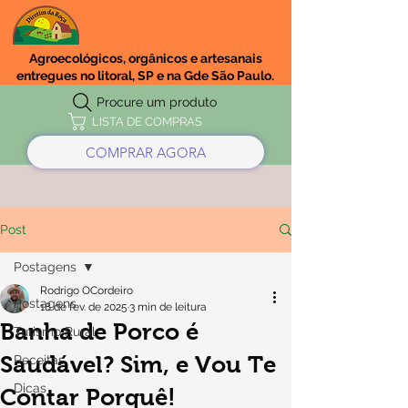
Agroecológicos, orgânicos e artesanais
entregues no litoral, SP e na Gde São Paulo.
Procure um produto
LISTA DE COMPRAS
COMPRAR AGORA
Post
Postagens
Rodrigo OCordeiro
Postagens
18 de fev. de 2025
3 min de leitura
Banha de Porco é
Turismo Rural
Saudável? Sim, e Vou Te
Receitas
Dicas
Contar Porquê!